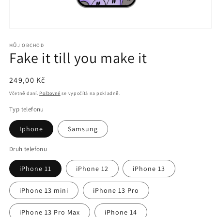
Otevřít
multimédia
1
MŮJ OBCHOD
Fake it till you make it
v
modálním
okně
Běžná
249,00 Kč
cena
Včetně daní.
Poštovné
se vypočítá na pokladně.
Typ telefonu
Iphone
Samsung
Druh telefonu
iPhone 11
iPhone 12
iPhone 13
iPhone 13 mini
iPhone 13 Pro
iPhone 13 Pro Max
iPhone 14