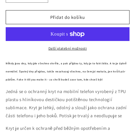
množství
množství
produktu
produktu
Fake
Fake
Přidat do košíku
it
it
till
till
you
you
make
make
it
it
Další platební možnosti
Někdy jsou dny, kdy jde všechno skvěle, a pak přijdou ty, kdy je to fakt bída. A to je úplně
normální. Špatný dny přejdou, takže nezahazuj všechno, na čem jsi makala, jen kvůli pár
pádům. Fake it till you make it – za chvíli budeš zase tam, kde chceš být!
Jedná se o ochranný kryt na mobilní telefon vyrobený z TPU
plastu s hliníkovou destičkou potištěnou technologií
sublimace. Kryt je lehký, odolný a slouží jako ochrana zadní
části telefonu i jeho boků. Potisk je trvalý a neodlupuje se
Kryt je určen k ochraně před běžným opotřebením a